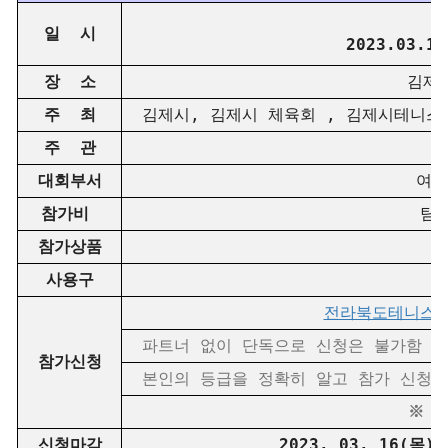
20
일 시
2023.03.
장 소
김제시
주 최
김제시, 김제시 체육회 , 김제시테니
주 관
전
대회부서
여성
참가비
팀당
참가상품
사용구
전라북도테니스협회 
파트너 없이 단독으로 신청은 불가함
참가신청
본인의 등급을 정확히 알고 참가 신청할 것.
※ 
신청마감
2023. 03. 16(목