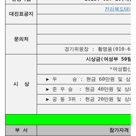
전라북도테니스협
대진표공지
대
문의처
대
경기위원장 : 황명용(010-6462-
시상금(여성부 50팀 미
*여성합산 5
▶ 우 승 : 현금 60만원 및 상
시 상
▶ 준 우 승 : 현금 40만원 및 상
▶ 공 동 3위 : 현금 20만원 및 상
□
부 서
참가자격 