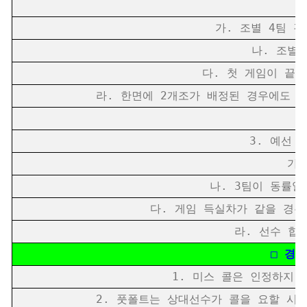
가. 조별 4팀 경우 : 
나. 조별 3팀
다. 첫 게임이 끝날 
라. 한면에 2개조가 배정된 경우에도 앞
3. 예선 
가. 
나. 3팀이 동률일 
다. 게임 득실차가 같을 경우 
라. 선수 합산
□ 경기
1. 미스 콜은 인정하지 않
2. 풋폴트는 상대선수가 콜을 요할 시 