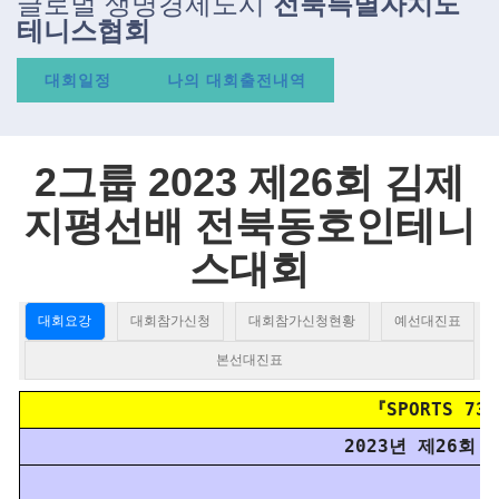
글로벌 생명경제도시
전북특별자치도
테니스협회
대회일정
나의 대회출전내역
2그룹 2023 제26회 김제
지평선배 전북동호인테니
스대회
대회요강
대회참가신청
대회참가신청현황
예선대진표
본선대진표
『SPORTS 7
2023년 제26