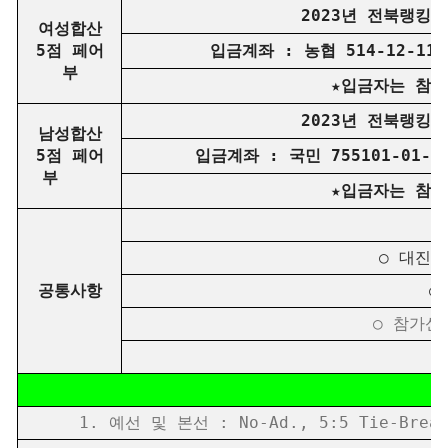
2023년 전북랭킹 
여성합산
5점 페어
입금계좌 : 농협 514-12-1189
부
★
입금자는 참가
2023년 전북랭킹 
남성합산
5점 페어
입금계좌 : 국민 755101-01-255
부
★
입금자는 참가
○
○ 대진표
공통사항
○ 
○ 참가신
○
1. 예선 및 본선 : No-Ad., 5:5 Tie-B