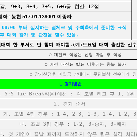
감,
9+3, 8+4, 7+5, 6+6등
합산 12점
좌 : 농협 517-01-139001 이종하
08:00 부터 실시하는 열체크 및 주최측에서 준비한 표식
 후 대회 참가 및 관전을 할수 있음.
일대회 한 부서로 만 참여 해야함.(예:토요일 대회 출전한 선수
○ 대진표 작성은 신청 마감 후 작성
○ 예선 대진표 발표 이후에는 환불 불가
○ 참가신청후 미입금 상태에서 무단불참 선수에게 
□ 경기방법
., 5:5 Tie-Break적용(예선 : 각 조별 리그 후 1, 
2. 경기 순서
. 조별 4팀 경우 : 1-4, 2-3, 1-3, 2-4, 1-2, 3
나. 조별 3팀 경우 : 1-2, 3-승자, 3-패자
 첫 게임이 끝날 때까지 도착하지 않은 팀은 실격 처리