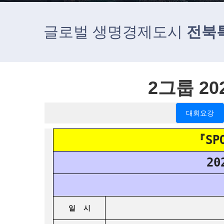
글로벌 생명경제도시
전북
2그룹 2
대회요강
『SP
2
일 시