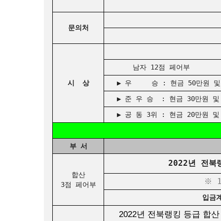
문의처
남자 12점 
시 상
▶ 우 승 : 현금 50만원 
▶ 준 우 승 : 현금 30만원
▶ 공 동 3위 : 현금 20만원
부 서
2022년 전북
합산
※ 
3점 페어부
입금계좌
2022년 전북랭킹 등급 합산 