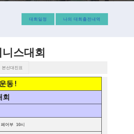
대회일정
나의 대회출전내역
인테니스대회
본선대진표
 운동!
대회
점 페어부 10시