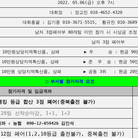
2022. 05.06(금) 오후 7시
대회장 : 장교진 010-4652-4320
대회총괄 : 김기종 010-3671-5515, 황규찬 010-3689-
남자 3점페어부 80개팀 미만 참가 시 시상금 조정
페어부 남자 3점 페어부
및 10만원상당지역특산품, 상패 ▶ 우 승 : 현금 90만원
 및 10만원상당지역특산품, 상패 ▶ 준 우 승 : 현금 50만
 및 10만원 상당지역특산품, 상패 ▶ 공동 3위 : 현금 20만
□ 부서별 참가자격 요건
참가자격 및 입금계좌
랭킹 등급 합산 3점
페어
(중복출전 불가)
128팀 선착순마감, 1+1, 1+2
 : 농협 090-12-059426 김인석
12
점 페어
(1,2,10등급 출전불가, 중복출전 불가)