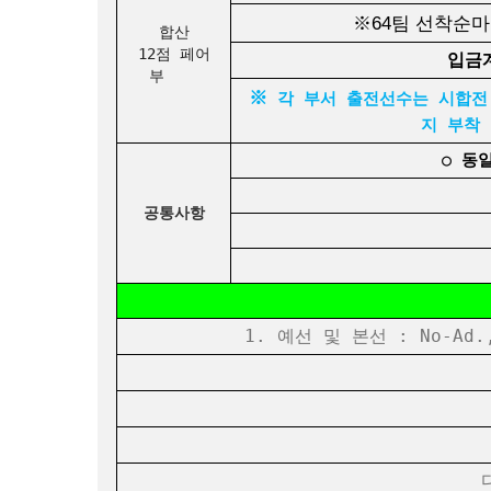
※64팀 선착순마
합산
12점 페어
입금계
부
※
각 부서 출전선수는 시합전 
지 부착
○ 동
공통사항
1. 예선 및 본선 : No-Ad
가
다.