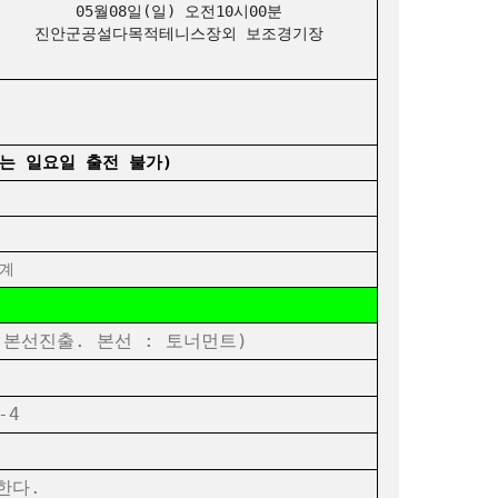
05월08일(일) 오전10시00분
진안군공설다목적테니스장외 보조경기장
는 일요일 출전 불가)
징계
2위 본선진출. 본선 : 토너먼트)
-4
한다.