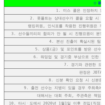
□ 경기
1. 미스 콜은 인정하지 않
2. 풋폴트는 상대선수가 콜을 요할 시 
랭킹위원, 인식표를 착용한 진행위원은 직접 본 사
3. 선수들끼리의 합의가 안 될 시 진행요원이 분쟁
4. 본선 진출이 확실시된 팀이
5. 상품(금) 및 포인트를 받은 선수가
6. 워밍업 및 경기중 부상으로 인한 치료
7. 경기와 관련한 모든
판정은 JBTA 랭
8. 신분 확인 요청 시 신분증을
9. 출전 선수는 지병이 있을 경우 주최측에
대해서는 대회 주최, 주관측은 책임을 
10. 타시ㆍ도에서 2020년 1월1일 이후 전입(직