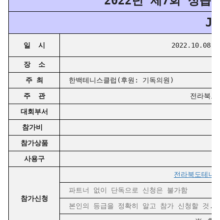
2022년 제7회 정
J
일 시
2022.10.08
장 소
주 최
한백테니스클럽(후원: 기독의원)
주 관
전라북도테
대회부서
참가비
팀당
참가상품
사용구
헤
전라북도테니스협회
파트너 없이 단독으로 신청은 불가함
참가신청
본인의 등급을 정확히 알고 참가 신청할 것.