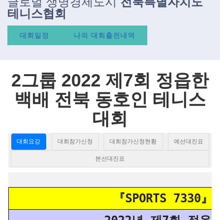
글로벌 생명경제도시
전북특별자치도
테니스협회
대회일정
나의 대회출전내역
2그룹 2022 제7회 정읍한
백배 전북 동호인 테니스
대회
대회요강
대회참가신청
대회참가신청현황
예선대진표
본선대진표
『SPORTS 7330