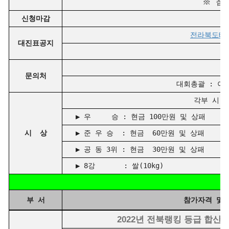
※ 참
신청마감
전라북도테니스
대진표공지
대
문의처
대회총괄 : 이 민 
각부 시 상
▶ 우 승 : 현금 100만원 및 상패
시 상
▶ 준 우 승 : 현금 60만원 및 상패
▶ 공 동 3위 : 현금 30만원 및 상패
▶ 8강 : 쌀(10kg)
□
부 서
참가자격 및
2022년 전북랭킹 등급 합산 