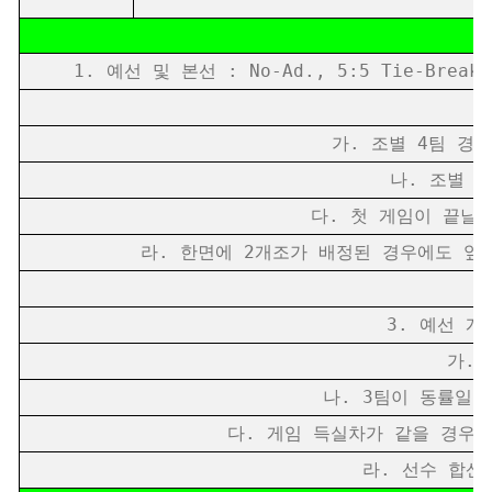
1. 예선 및 본선 : No-Ad., 5:5 Tie-Br
가. 조별 4팀 경우 : 1
나. 조별 3팀 
다. 첫 게임이 끝날 때
라. 한면에 2개조가 배정된 경우에도 앞 
실
3. 예선 개
가. 2
나. 3팀이 동률일 경
다. 게임 득실차가 같을 경우 선
라. 선수 합산연